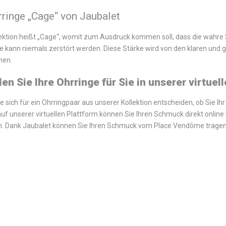
rringe
„Cage
“ von Jaubalet
lektion heißt „Cage“, womit zum Ausdruck kommen soll, dass die wahre S
le kann niemals zerstört werden. Diese Stärke wird von den klaren un
chen.
len Sie Ihre Ohrringe für Sie in unserer virtuel
ie sich für ein Ohrringpaar aus unserer Kollektion entscheiden, ob Sie I
auf unserer virtuellen Plattform können Sie Ihren Schmuck direkt online
n. Dank Jaubalet können Sie Ihren Schmuck vom Place Vendôme tragen,