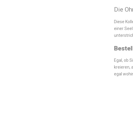
Die Oh
Diese Kol
einer See
unterstri
Bestel
Egal, ob S
kreieren, 
egal wohi