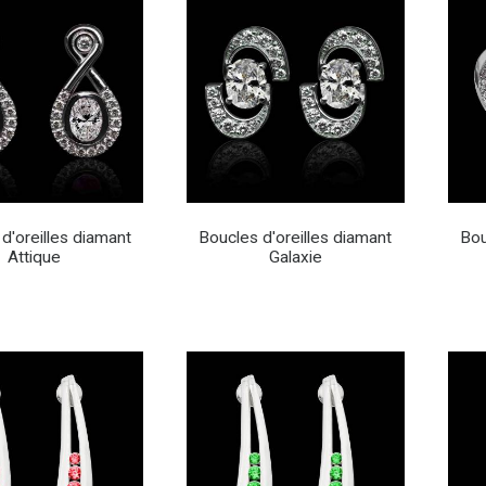
d'oreilles diamant
Boucles d'oreilles diamant
Bou
Attique
Galaxie