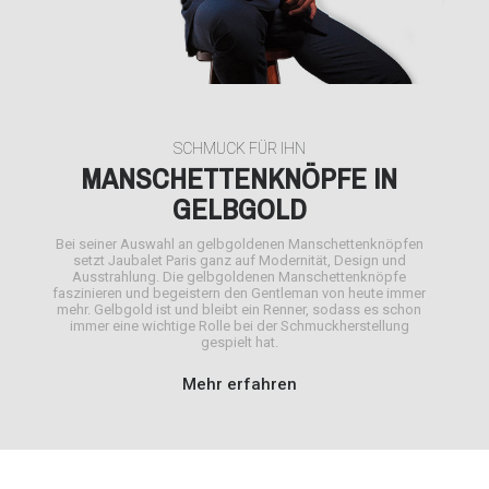
SCHMUCK FÜR IHN
MANSCHETTENKNÖPFE IN
GELBGOLD
Bei seiner Auswahl an gelbgoldenen Manschettenknöpfen
setzt
Jaubalet Paris
ganz auf Modernität, Design und
Ausstrahlung. Die gelbgoldenen Manschettenknöpfe
faszinieren und begeistern den Gentleman von heute immer
mehr. Gelbgold ist und bleibt ein Renner, sodass es schon
immer eine wichtige Rolle bei der Schmuckherstellung
gespielt hat.
Mehr erfahren