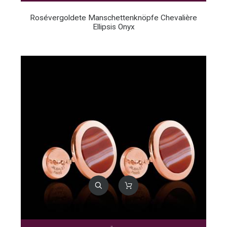
Rosévergoldete Manschettenknöpfe Chevalière
Ellipsis Onyx