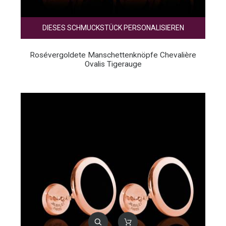
DIESES SCHMUCKSTÜCK PERSONALISIEREN
Rosévergoldete Manschettenknöpfe Chevalière
Ovalis Tigerauge