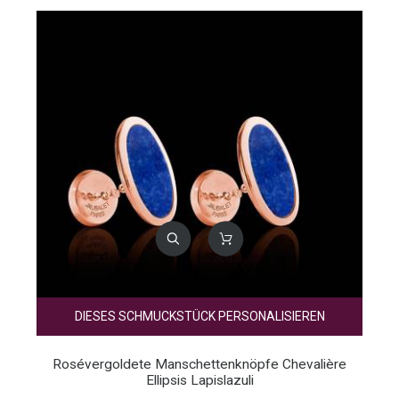
DIESES SCHMUCKSTÜCK PERSONALISIEREN
Rosévergoldete Manschettenknöpfe Chevalière
Ellipsis Lapislazuli