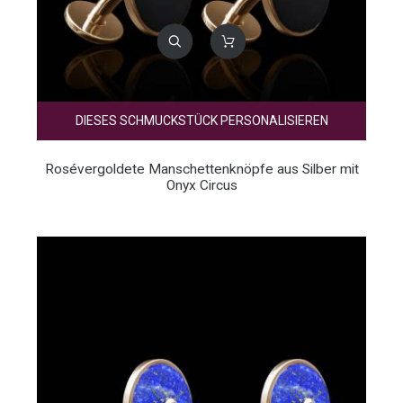
DIESES SCHMUCKSTÜCK PERSONALISIEREN
Rosévergoldete Manschettenknöpfe aus Silber mit
Onyx Circus