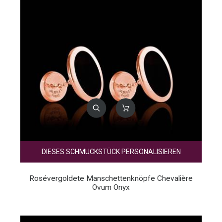
DIESES SCHMUCKSTÜCK PERSONALISIEREN
Rosévergoldete Manschettenknöpfe Chevalière
Ovum Onyx