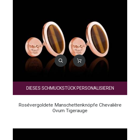
DIESES SCHMUCKSTÜCK PERSONALISIEREN
Rosévergoldete Manschettenknöpfe Chevalière
Ovum Tigerauge