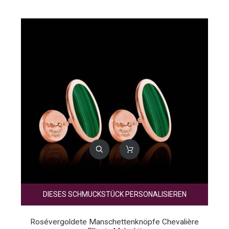
DIESES SCHMUCKSTÜCK PERSONALISIEREN
Rosévergoldete Manschettenknöpfe Chevalière