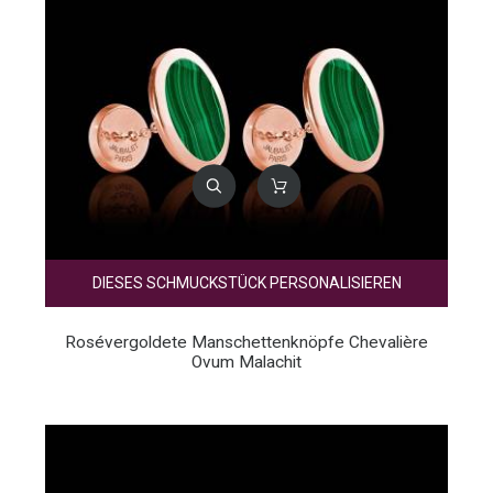
DIESES SCHMUCKSTÜCK PERSONALISIEREN
Rosévergoldete Manschettenknöpfe Chevalière
Ovum Malachit