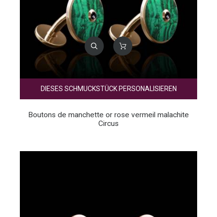
DIESES SCHMUCKSTÜCK PERSONALISIEREN
Boutons de manchette or rose vermeil malachite
Circus