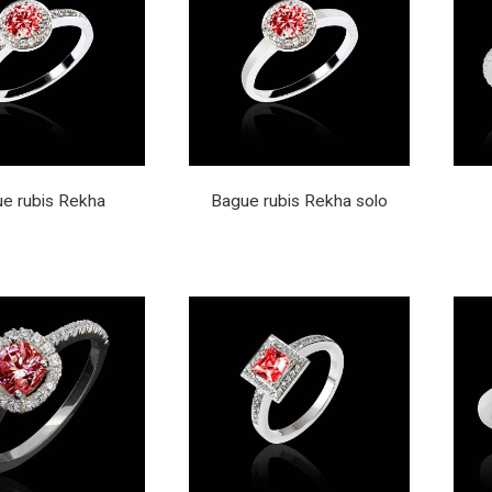
e rubis Rekha
Bague rubis Rekha solo