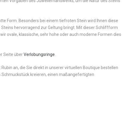
nierten Vorgaben des Juwelierhandwerks, um die Natur des Steins
tte Form. Besonders bei einem tiefroten Stein wird Ihnen diese
 Steins hervorragend zur Geltung bringt. Mit dieser Schliffform
 wir ovale, klassische, sehr hohe oder auch moderne Formen dieses
er Seite über
Verlobungsringe
.
ubin an, die Sie direkt in unserer virtuellen Boutique bestellen
les Schmuckstück kreieren, einen maßangefertigten