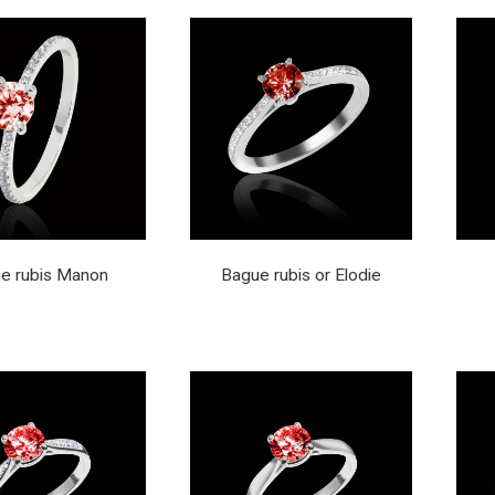
e rubis Manon
Bague rubis or Elodie