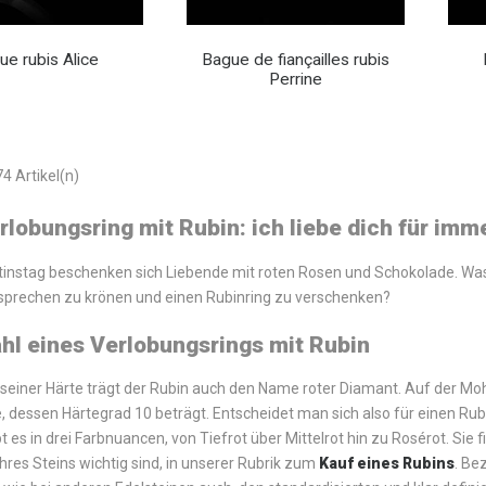
ue rubis Alice
Bague de fiançailles rubis
Perrine
74 Artikel(n)
rlobungsring mit Rubin: ich liebe dich für imm
instag beschenken sich Liebende mit roten Rosen und Schokolade. Was 
sprechen zu krönen und einen Rubinring zu verschenken?
hl eines Verlobungsrings mit Rubin
seiner Härte trägt der Rubin auch den Name roter Diamant. Auf der Moh’
e, dessen Härtegrad 10 beträgt. Entscheidet man sich also für einen R
t es in drei Farbnuancen, von Tiefrot über Mittelrot hin zu Rosérot. Sie 
hres Steins wichtig sind, in unserer Rubrik zum
Kauf eines Rubins
. Be