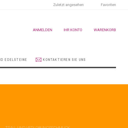
Zuletzt angesehen
Favoriten
ANMELDEN
IHR KONTO
WARENKORB
ND EDELSTEINE
KONTAKTIEREN SIE UNS
TRAU- UND VERLOBUNGSSCHMUCK