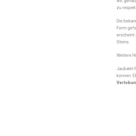
wir, gena
zu respek
Die bekan
Form gefal
erscheint
Steins.
Weitere H
Jaubalet P
können. E
Verlobun