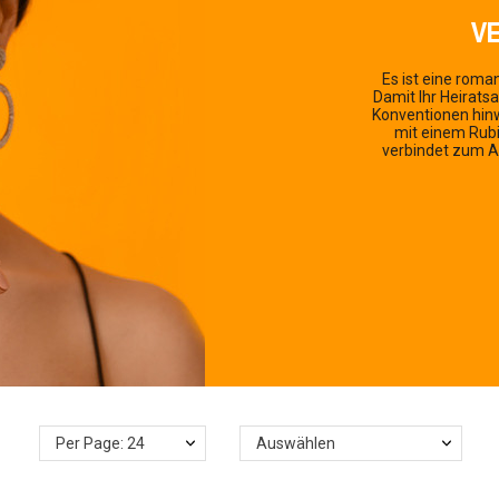
VE
Es ist eine roma
Damit Ihr Heiratsa
Konventionen hin
mit einem Rub
verbindet zum Au
Per Page: 24
Auswählen