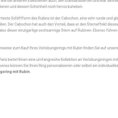
u wie bei anderen Edelsteinen auch, den standardisierten und klar defi
tieren und dessen Schönheit noch hervorzuheben.
nteste Schliffform des Rubins ist der Cabochon, eine sehr runde und gla
len. Der Cabochon hat auch den Vorteil, dass er den Sterneffekt dieses
 also dieser einzigartige sechsarmige Stern auf Rubinen. Ebenso führen
inweise zum Kauf Ihres Verlobungsrings mit Rubin finden Sie auf unser
aris bietet Ihnen eine umfangreiche Kollektion an Verlobungsringen mit R
benso können Sie Ihren Ring personalisieren oder selbst ein individuel
gsring mit Rubin
.