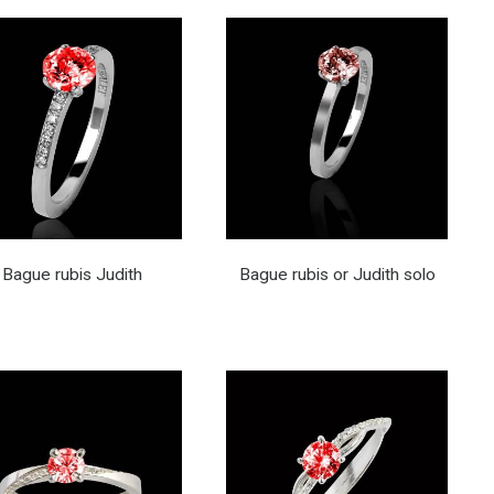
Bague rubis Judith
Bague rubis or Judith solo