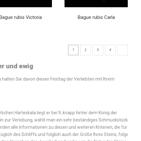
Bague rubis Victoria
Bague rubis Carla
1
2
3
4
er und ewig
halten Sie davon diesen Festtag der Verliebten mit Ihrem
schen Härteskala liegt er bei 9, knapp hinter dem König der
ubin zur Verlobung, wählt man ein sehr beständiges Schmuckstück.
finden alle Informationen zu diesen und weiteren Kriterien, die für
züglich des Schliffs und folglich auch der Größe Ihres Steins, folgen