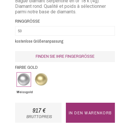
Bague diamant Serpentine en or 18 k (4g).
Diamant rond. Qualité et poids à sélectionner
parmi notre base de diamants.
RINGGRÖSSE
kostenlose Größenanpassung
FINDEN SIE IHRE FINGERGRÖSSE
FARBE GOLD
Weissgold
Gelbgold
Weissgold
917 €
IN DEN WARENKORB
BRUTTOPREIS