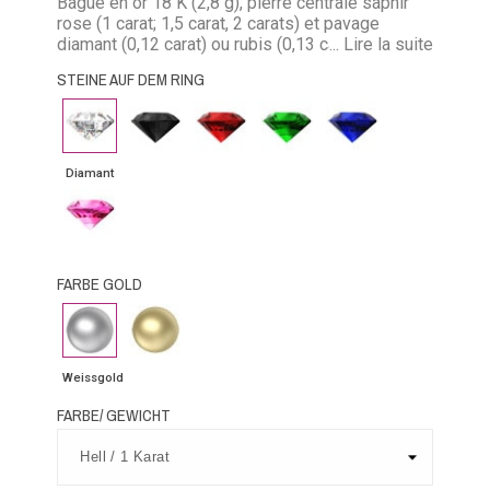
Bague en or 18 K (2,8 g), pierre centrale saphir
rose (1 carat; 1,5 carat, 2 carats) et pavage
diamant (0,12 carat) ou rubis (0,13 carat) ou
... Lire la suite
émeraude (0,09 carat) ou saphir bleu (0,13 carat)
STEINE AUF DEM RING
ou saphir rose (0,13 carat) ou diamant noir (0,12
carat)
Diamant
Schwarzer
Rubin
Smaragd
Blauer
Diamant
Saphir
Diamant
Rosa
Saphir
FARBE GOLD
Weissgold
Gelbgold
Weissgold
FARBE/ GEWICHT