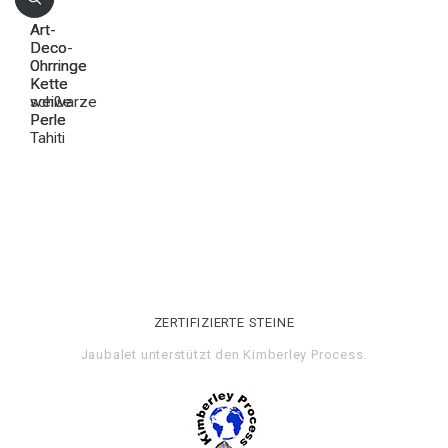
Art-
Art-
Deco-
Deco
Ohrringe
Ohrringe
Kette
Kette
weiße
schwarze
Perle
Perle
Tahiti
ZERTIFIZIERTE STEINE
Jaubalet unterstützt den
Kimberley Process
.