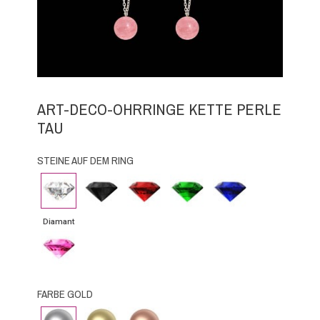
ART-DECO-OHRRINGE KETTE PERLE
TAU
STEINE AUF DEM RING
Diamant
Schwarzer
Rubin
Smaragd
Blauer
Diamant
Saphir
Diamant
Rosa
Saphir
FARBE GOLD
Weissgold
Gelbgold
Roségold