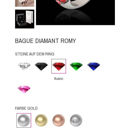
BAGUE DIAMANT ROMY
STEINE AUF DEM RING
Diamant
Schwarzer
Rubin
Smaragd
Blauer
Diamant
Saphir
Rubin
Rosa
Saphir
FARBE GOLD
Weissgold
Gelbgold
Roségold
Platin