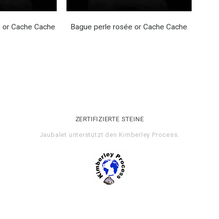
e or Cache Cache
Bague perle rosée or Cache Cache
ZERTIFIZIERTE STEINE
Jaubalet unterstützt den
Kimberley Process
.