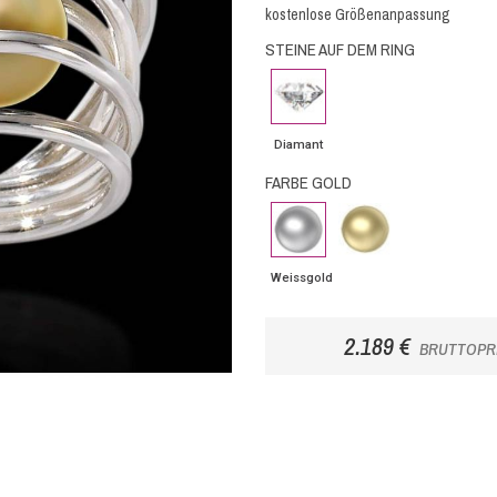
kostenlose Größenanpassung
STEINE AUF DEM RING
Diamant
Diamant
FARBE GOLD
Weissgold
Gelbgold
Weissgold
2.189 €
BRUTTOPR