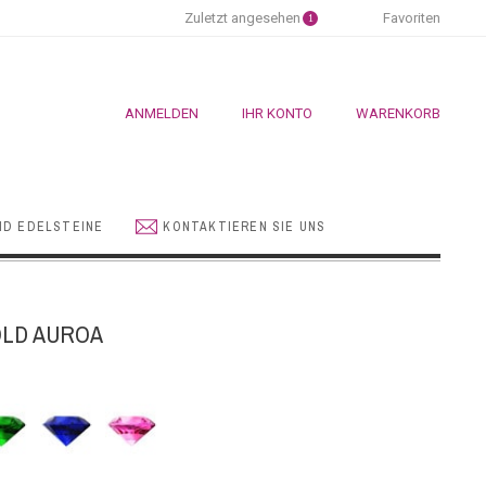
Zuletzt angesehen
Favoriten
1
ANMELDEN
IHR KONTO
WARENKORB
ND EDELSTEINE
KONTAKTIEREN SIE UNS
LD AUROA
aragd
Blauer
Rosa
Saphir
Saphir