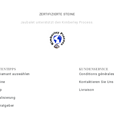
ZERTIFIZIERTE STEINE
Jaubalet unterstützt den
Kimberley Process
.
TENTIPPS
KUNDENSERVICE
Diamant auswählen
Conditions générales
ine
Kontaktieren Sie Uns
yp
Livraison
lisierung
ratgeber