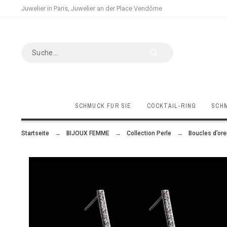
Juwelier in Paris, Juwelier an der Place Vendôme
SCHMUCK FÜR SIE
COCKTAIL-RING
SCHM
Startseite
BIJOUX FEMME
Collection Perle
Boucles d’orei