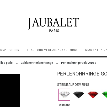
UCK FÜR IHN
TRAU- UND VERLOBUNGSSCHMUCK
DIAMANTEN U
lles perle
Goldener Perlenohrringe
Perlenohrringe Gold Auroa
PERLENOHRRINGE GO
STEINE AUF DEM RING
Diamant
Schwarzer
Rubin
Sm
Diamant
Diamant