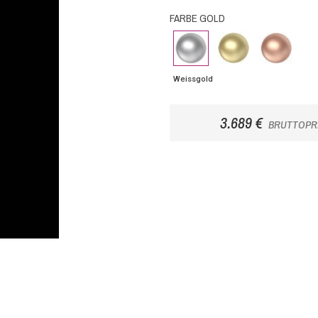
FARBE GOLD
Weissgold
Gelbgold
Roségold
Weissgold
3.689 €
BRUTTOPR