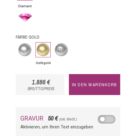
Diamant
Rosa
Saphir
FARBE GOLD
Weissgold
Gelbgold
Platin
Gelbgold
1.886 €
IN DEN WARENKORB
BRUTTOPREIS
50 €
GRAVUR
(inkl. MwSt.)
Aktivieren, um Ihren Text einzugeben