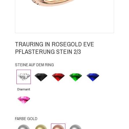
TRAURING IN ROSEGOLD EVE
PFLASTERUNG STEIN 2/3
STEINE AUF DEM RING
Diamant
Schwarzer
Rubin
Smaragd
Blauer
Diamant
Saphir
Diamant
Rosa
Saphir
FARBE GOLD
Weissgold
Gelbgold
Roségold
Platin