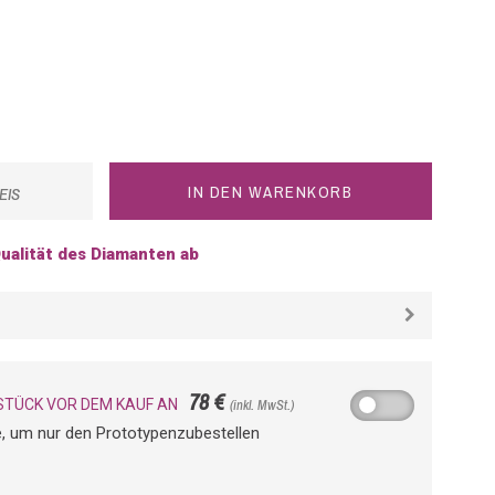
IN DEN WARENKORB
EIS
ualität des Diamanten ab
78 €
STÜCK VOR DEM KAUF AN
(inkl. MwSt.)
he, um nur den Prototypenzubestellen