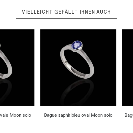
VIELLEICHT GEFÄLLT IHNEN AUCH
vale Moon solo
Bague saphir bleu oval Moon solo
Bag