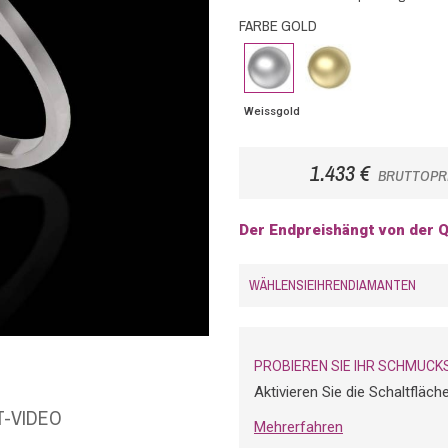
FARBE GOLD
Weissgold
Gelbgold
Weissgold
1.433 €
BRUTTOPR
Der Endpreishängt von der Q
WÄHLENSIEIHRENDIAMANTEN
PROBIEREN SIE IHR SCHMUCK
Aktivieren Sie die Schaltfläc
-VIDEO
Mehrerfahren