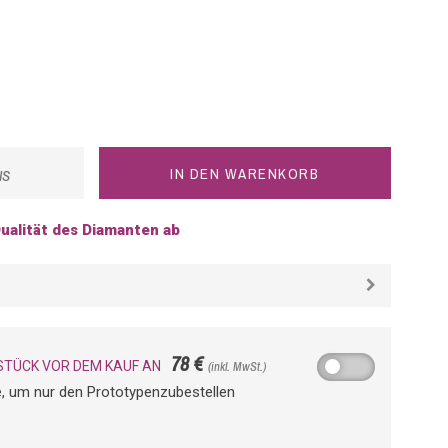
IN DEN WARENKORB
IS
ualität des Diamanten ab
78 €
STÜCK VOR DEM KAUF AN
(inkl. MwSt.)
he, um nur den Prototypenzubestellen