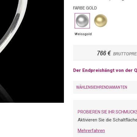
FARBE GOLD
Weissgold
Gelbgold
Weissgold
766 €
BRUTTOPRE
Der Endpreishängt von der Q
WÄHLENSIEIHRENDIAMANTEN
PROBIEREN SIE IHR SCHMUCK
Aktivieren Sie die Schaltfläc
Mehrerfahren