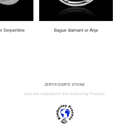
r Serpentine
Bague diamant or Anja
ZERTIFIZIERTE STEINE
Jaubalet unterstützt den
Kimberley Process
.