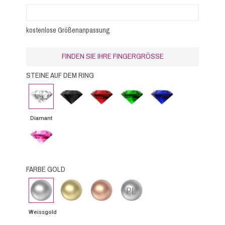
kostenlose Größenanpassung
FINDEN SIE IHRE FINGERGRÖSSE
STEINE AUF DEM RING
Diamant
Schwarzer
Rubin
Smaragd
Blauer
Diamant
Saphir
Diamant
Rosa
Saphir
FARBE GOLD
Weissgold
Gelbgold
Roségold
Platin
Weissgold